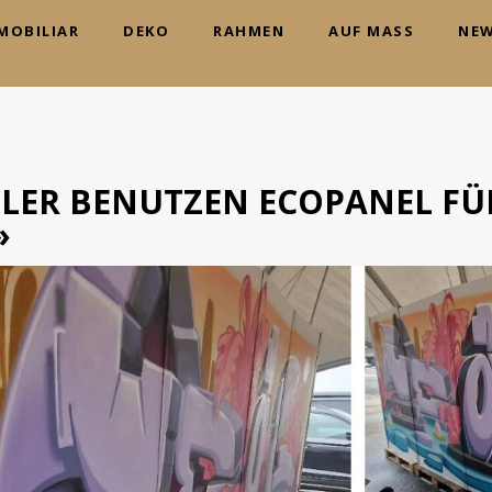
MOBILIAR
DEKO
RAHMEN
AUF MASS
NE
TLER BENUTZEN ECOPANEL FÜ
I
»