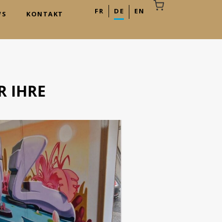
FR
DE
EN
WS
KONTAKT
R IHRE
hr Warenkorb ist leer