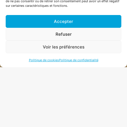
de ne pas consentir ou de retirer son consentement peut avoir un effet négatif
+41 26 565 50 67
sur certaines caractéristiques et fonctions.
Accepter
ROUTE DES CHAMPS MONTANTS 1, CH-1742 AUTIGNY
Refuser
INFO@PHAROHEXAGON.CH
Voir les préférences
Politique de cookies
Politique de confidentialité
NEWSLETTER
CONDITIONS DE
VENTE
|
MENTION LÉGALE
| 2026 © PHARO
HEXAGON SÀRL |