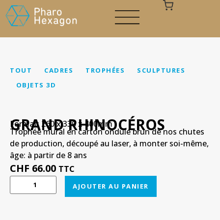
TOUT
CADRES
TROPHÉES
SCULPTURES
OBJETS 3D
Votre panier est vide
GRAND RHINOCÉROS
Format: 260 x 330 x 400mm
Trophée mural en carton ondulé brun de nos chutes
de production, découpé au laser, à monter soi-même,
âge: à partir de 8 ans
CHF
66.00
TTC
AJOUTER AU PANIER