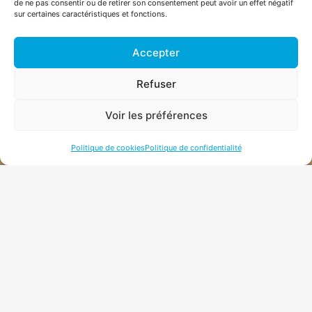
de ne pas consentir ou de retirer son consentement peut avoir un effet négatif
+41 26 565 50 67
sur certaines caractéristiques et fonctions.
Accepter
ROUTE DES CHAMPS MONTANTS 1, CH-1742 AUTIGNY
Refuser
INFO@PHAROHEXAGON.CH
Voir les préférences
Politique de cookies
Politique de confidentialité
NEWSLETTER
CONDITIONS DE
VENTE
|
MENTION LÉGALE
| 2026 © PHARO
HEXAGON SÀRL |