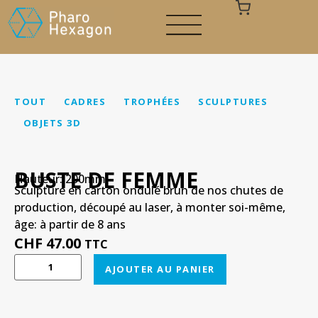
TOUT
CADRES
TROPHÉES
SCULPTURES
OBJETS 3D
Votre panier est vide
BUSTE DE FEMME
Hauteur: 200mm
Sculpture en carton ondulé brun de nos chutes de
production, découpé au laser, à monter soi-même,
âge: à partir de 8 ans
CHF
47.00
TTC
AJOUTER AU PANIER