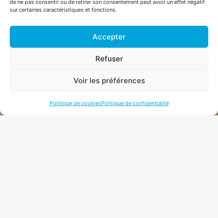
de ne pas consentir ou de retirer son consentement peut avoir un effet négatif
+41 26 565 50 67
sur certaines caractéristiques et fonctions.
Accepter
ROUTE DES CHAMPS MONTANTS 1, CH-1742 AUTIGNY
Refuser
INFO@PHAROHEXAGON.CH
Voir les préférences
Politique de cookies
Politique de confidentialité
NEWSLETTER
CONDITIONS DE
VENTE
|
MENTION LÉGALE
| 2026 © PHARO
HEXAGON SÀRL |