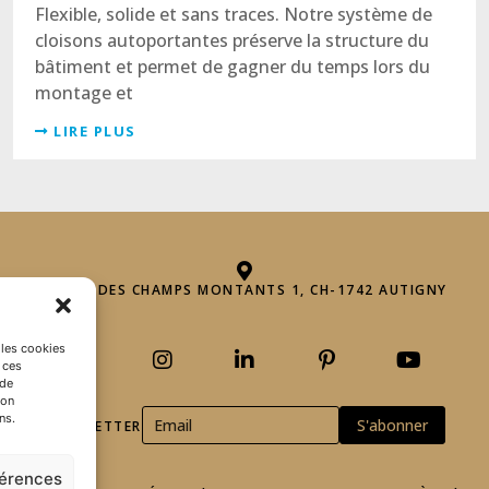
Flexible, solide et sans traces. Notre système de
cloisons autoportantes préserve la structure du
bâtiment et permet de gagner du temps lors du
montage et
LIRE PLUS
ROUTE DES CHAMPS MONTANTS 1, CH-1742 AUTIGNY
 les cookies
 ces
 de
son
ns.
NEWSLETTER
férences