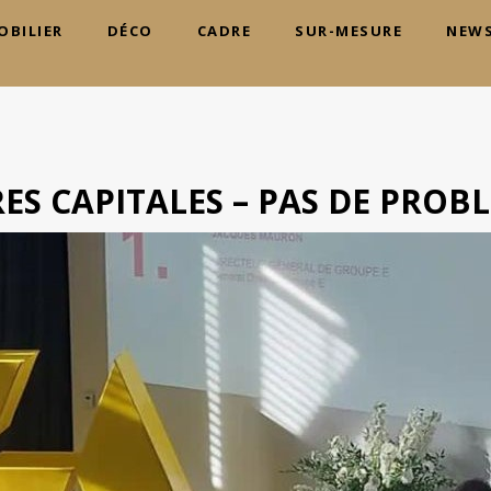
OBILIER
DÉCO
CADRE
SUR-MESURE
NEW
RES CAPITALES – PAS DE PROB
V