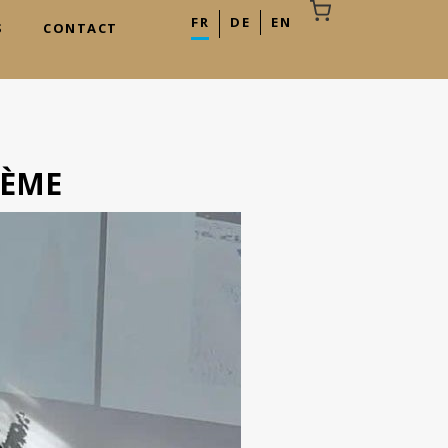
FR
DE
EN
S
CONTACT
LÈME
otre panier est vide