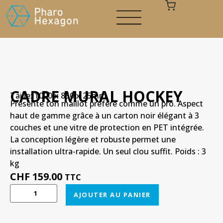
CADRE MURAL HOCKEY
Taille: 1000 x 850 x 25mm
Votre panier est vide
Présente ton maillot préféré comme un pro. Aspect
haut de gamme grâce à un carton noir élégant à 3
couches et une vitre de protection en PET intégrée.
La conception légère et robuste permet une
installation ultra-rapide. Un seul clou suffit. Poids : 3
kg
CHF
159.00
TTC
AJOUTER AU PANIER