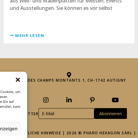
aus Well- und Wabenplatten für Messen, Events
und Ausstellungen. Sie können es vor selbst
MEHR LESEN
ROUTE DES CHAMPS MONTANTS 1, CH-1742 AUTIGNY
 Cookies, um
iesen
e IDs auf
errufen, kann
NEWSLETTER
anzeigen
NGEN
|
RECHTLICHE HINWEISE
| 2026 © PHARO HEXAGON SÀRL |