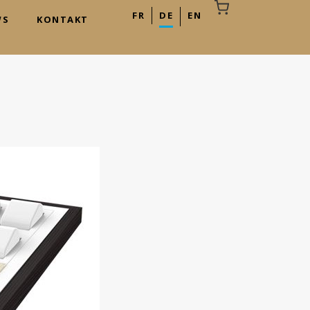
FR
DE
EN
WS
KONTAKT
hr Warenkorb ist leer